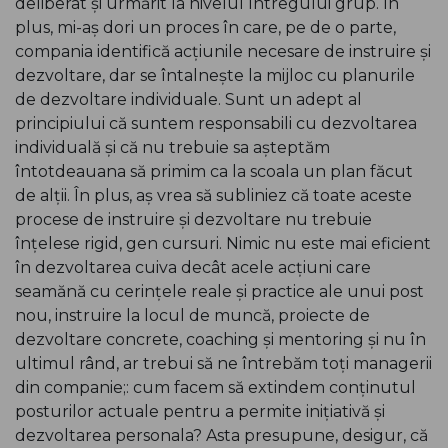
deliberat și urmărit la nivelul întregului grup. În
plus, mi-aș dori un proces în care, pe de o parte,
compania identifică acțiunile necesare de instruire și
dezvoltare, dar se întalnește la mijloc cu planurile
de dezvoltare individuale. Sunt un adept al
principiului că suntem responsabili cu dezvoltarea
individuală și că nu trebuie sa așteptăm
întotdeauana să primim ca la scoala un plan făcut
de alții. În plus, aș vrea să subliniez că toate aceste
procese de instruire și dezvoltare nu trebuie
înțelese rigid, gen cursuri. Nimic nu este mai eficient
în dezvoltarea cuiva decât acele acțiuni care
seamănă cu cerințele reale și practice ale unui post
nou, instruire la locul de muncă, proiecte de
dezvoltare concrete, coaching și mentoring și nu în
ultimul rând, ar trebui să ne întrebăm toți managerii
din companie;: cum facem să extindem conținutul
posturilor actuale pentru a permite inițiativă și
dezvoltarea personala? Asta presupune, desigur, că