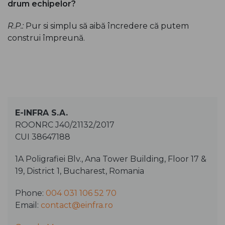
drum echipelor?
R.P.:
Pur si simplu să aibă încredere că putem
construi împreună.
E-INFRA S.A.
ROONRC J40/21132/2017
CUI 38647188
1A Poligrafiei Blv., Ana Tower Building, Floor 17 &
19, District 1, Bucharest, Romania
Phone:
004 031 106 52 70
Email:
contact@einfra.ro