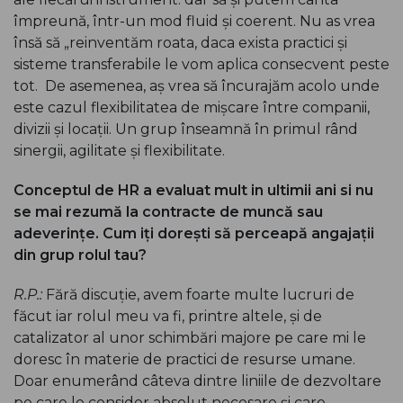
împreună, într-un mod fluid și coerent. Nu as vrea
însă să „reinventăm roata, daca exista practici și
sisteme transferabile le vom aplica consecvent peste
tot. De asemenea, aș vrea să încurajăm acolo unde
este cazul flexibilitatea de mișcare între companii,
divizii și locații. Un grup înseamnă în primul rând
sinergii, agilitate și flexibilitate.
Conceptul de HR a evaluat mult in ultimii ani si nu
se mai rezumă la contracte de muncă sau
adeverințe. Cum iți dorești să perceapă angajații
din grup rolul tau?
R.P.:
Fără discuție, avem foarte multe lucruri de
făcut iar rolul meu va fi, printre altele, și de
catalizator al unor schimbări majore pe care mi le
doresc în materie de practici de resurse umane.
Doar enumerând câteva dintre liniile de dezvoltare
pe care le consider absolut necesare și care