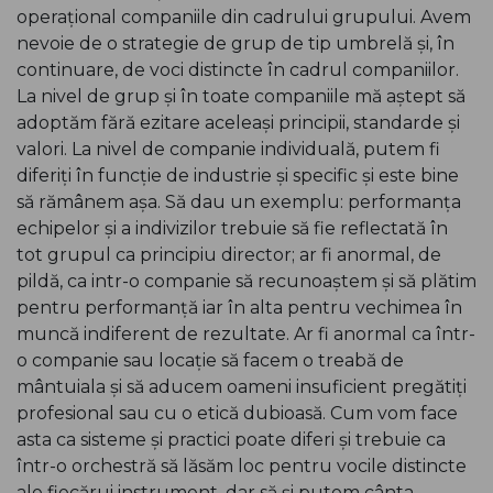
operațional companiile din cadrului grupului. Avem
nevoie de o strategie de grup de tip umbrelă și, în
continuare, de voci distincte în cadrul companiilor.
La nivel de grup și în toate companiile mă aștept să
adoptăm fără ezitare aceleași principii, standarde și
valori. La nivel de companie individuală, putem fi
diferiți în funcție de industrie și specific și este bine
să rămânem așa. Să dau un exemplu: performanța
echipelor și a indivizilor trebuie să fie reflectată în
tot grupul ca principiu director; ar fi anormal, de
pildă, ca intr-o companie să recunoaștem și să plătim
pentru performanță iar în alta pentru vechimea în
muncă indiferent de rezultate. Ar fi anormal ca într-
o companie sau locație să facem o treabă de
mântuiala și să aducem oameni insuficient pregătiți
profesional sau cu o etică dubioasă. Cum vom face
asta ca sisteme și practici poate diferi și trebuie ca
într-o orchestră să lăsăm loc pentru vocile distincte
ale fiecărui instrument. dar să și putem cânta