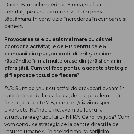
Daniel Farmache și Adrian Florea, și ulterior a
celorlalți pe care i-am cunoscut din prima
săptămâna. În concluzie, încrederea în companie și
oameni.
Provocarea ta e cu atât mai mare cu cât vei
coordona activitățile de HR pentru cele 5
companii din grup, cu
profil diferit și echipe
răspândite în mai multe orașe din țară și chiar în
afara țării. Cum vei face pentru a adapta strategia
și fi aproape totuși
de fiecare?
R.P.:
Sunt obișnuit cu astfel de provocări; aveam în
rutină să sar de la ora la ora, de la o problematică
într-o țară la alte 7-8, companii/divizii cu specific
divers etc. Neîndoielnic, avem de lucru la
structurarea grupului E-INFRA. Ce rol va juca? Cum
vom conduce strategic de la centre direcțiile de
resurse umane și, în acelasi timp, să sprijinim