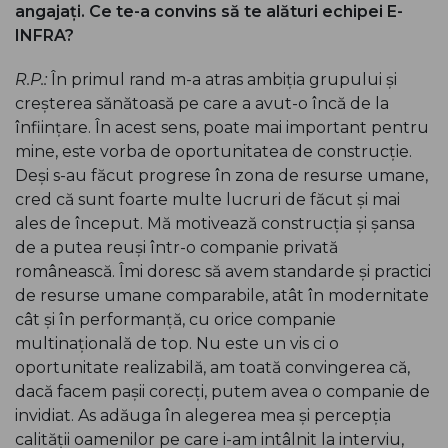
angajați. Ce te-a convins să te alături echipei E-
INFRA?
R.P.:
În primul rand m-a atras ambiția grupului și
creșterea sănătoasă pe care a avut-o încă de la
înființare. În acest sens, poate mai important pentru
mine, este vorba de oportunitatea de construcție.
Deși s-au făcut progrese în zona de resurse umane,
cred că sunt foarte multe lucruri de făcut și mai
ales de început. Mă motivează construcția și șansa
de a putea reuși într-o companie privată
românească. Îmi doresc să avem standarde și practici
de resurse umane comparabile, atât în modernitate
cât și în performanță, cu orice companie
multinațională de top. Nu este un vis ci o
oportunitate realizabilă, am toată convingerea că,
dacă facem pașii corecți, putem avea o companie de
invidiat. As adăuga în alegerea mea și percepția
calității oamenilor pe care i-am intâlnit la interviu,