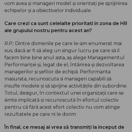
vom avea și manageri model și orientați pe sprijinirea
echipelor și a obiectivelor individuale.
Care crezi ca sunt celelalte prioritati in zona de HR
ale grupului nostru pentru acest an?
R.P.:
Dintre domenile pe care le-am enumerat mai
sus, dacă ar fi să aleg un singur lucru pe care să il
facem bine bine anul asta, aș alege Managementul
Performanței și, legat de el, întărirea și dezvoltarea
managerilor și șefilor de echipă. Performanta
masurata, recunoscuta si manageri capabili să
insufle modele și să sprijine activitățile din subordine.
Totul, desigur, în contextul unei organizații care se
simte implicată și recunoscută în efortul colectiv
pentru că fără acest efort colectiv nu vom atinge
rezultatele pe care ni le dorim
În final, ce mesaj ai vrea să transmiți la inceput de