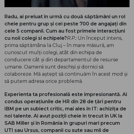
Radu, ai preluat în urmă cu două săptămâni un rol
cheie pentru grup și cei peste 700 de angajați din
cele 5 companii. Cum au fost primele interacțiuni
cu noii colegi si echipele?
R.P.:
Un început intens,
prima săptămâna la Cluj – în mare măsură, am
cunoscut mulți colegi, atât din echipa de
conducere cât și din departamentul de resurse
umane. Oamenii sunt deschiși și dornici să
colaboreze. Mă aștept să continuăm în acest mod și
să putem adresa orice problemă.
Experienta ta profesională este impresionantă. Ai
condus operațiunile de HR din 28 de țări pentru
IBM pe un subiect critic, mai ales în IT: achizița de
noi talente. Ai avut poziții cheie în trecut
în UK la
SAB Miller și în România în grupuri mari precum
UTI sau Ursus, companii cu sute sau mii de