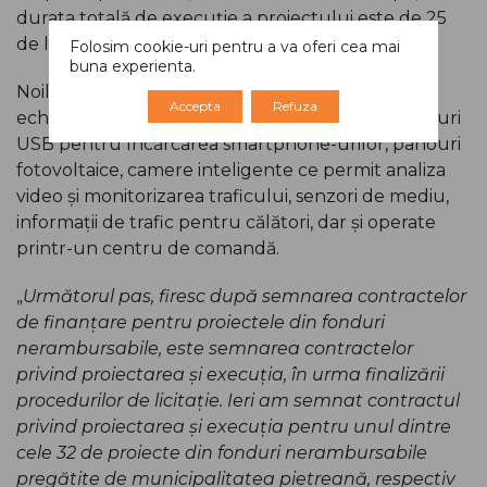
durata totală de execuție a proiectului este de 25
de luni.
Folosim cookie-uri pentru a va oferi cea mai
buna experienta.
Noile stații de așteptare din Piatra Neamț vor fi
Accepta
Refuza
echipate cu WiFi, ecrane tactile multimedia, porturi
USB pentru încărcarea smartphone-urilor, panouri
fotovoltaice, camere inteligente ce permit analiza
video și monitorizarea traficului, senzori de mediu,
informații de trafic pentru călători, dar și operate
printr-un centru de comandă.
„
Următorul pas, firesc după semnarea contractelor
de finanțare pentru proiectele din fonduri
nerambursabile, este semnarea contractelor
privind proiectarea și execuția, în urma finalizării
procedurilor de licitație. Ieri am semnat contractul
privind proiectarea și execuția pentru unul dintre
cele 32 de proiecte din fonduri nerambursabile
pregătite de municipalitatea pietreană, respectiv