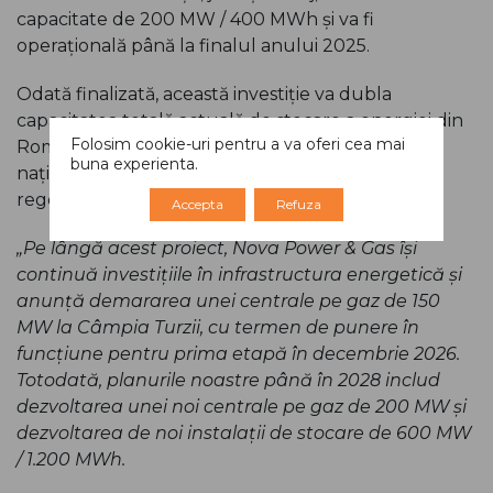
capacitate de 200 MW / 400 MWh și va fi
operațională până la finalul anului 2025.
Odată finalizată, această investiție va dubla
capacitatea totală actuală de stocare a energiei din
Folosim cookie-uri pentru a va oferi cea mai
România, contribuind direct la stabilitatea rețelei
buna experienta.
naționale și la integrarea eficientă a surselor
regenerabile.
Accepta
Refuza
„Pe lângă acest proiect, Nova Power & Gas își
continuă investițiile în infrastructura energetică și
anunță demararea unei centrale pe gaz de 150
MW la Câmpia Turzii, cu termen de punere în
funcțiune pentru prima etapă în decembrie 2026.
Totodată, planurile noastre până în 2028 includ
dezvoltarea unei noi centrale pe gaz de 200 MW și
dezvoltarea de noi instalații de stocare de 600 MW
/ 1.200 MWh.