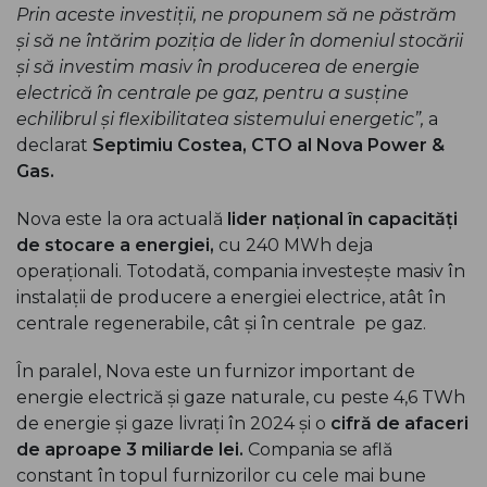
Prin aceste investiții, ne propunem să ne păstrăm
și să ne întărim poziția de lider în domeniul stocării
și să investim masiv în producerea de energie
electrică în centrale pe gaz, pentru a susține
echilibrul și flexibilitatea sistemului energetic”,
a
declarat
Septimiu Costea, CTO al Nova Power &
Gas.
Nova este la ora actuală
lider național în capacități
de stocare a energiei,
cu 240 MWh deja
operaționali. Totodată, compania investește masiv în
instalații de producere a energiei electrice, atât în
centrale regenerabile, cât și în centrale pe gaz.
În paralel, Nova este un furnizor important de
energie electrică și gaze naturale, cu peste 4,6 TWh
de energie și gaze livrați în 2024 și o
cifră de afaceri
de aproape 3 miliarde lei.
Compania se află
constant în topul furnizorilor cu cele mai bune