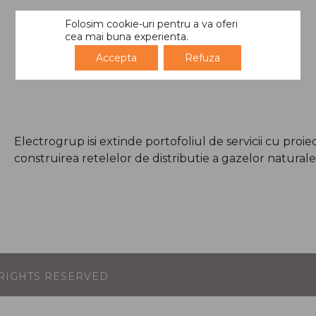
Folosim cookie-uri pentru a va oferi
cea mai buna experienta.
Accepta
Refuza
Electrogrup isi extinde portofoliul de servicii cu proi
construirea retelelor de distributie a gazelor naturale
L RIGHTS RESERVED