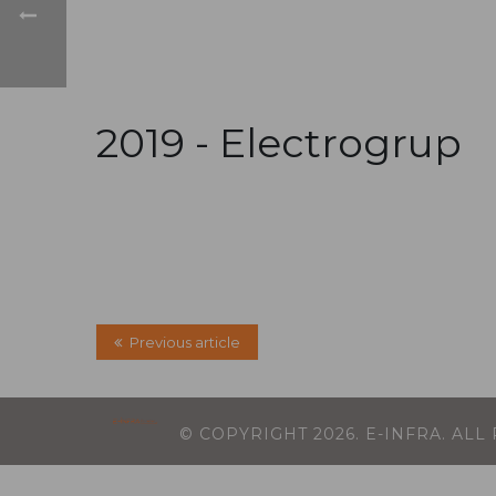
2019 -
Electrogrup
Previous article
© COPYRIGHT
2026
. E-INFRA. AL