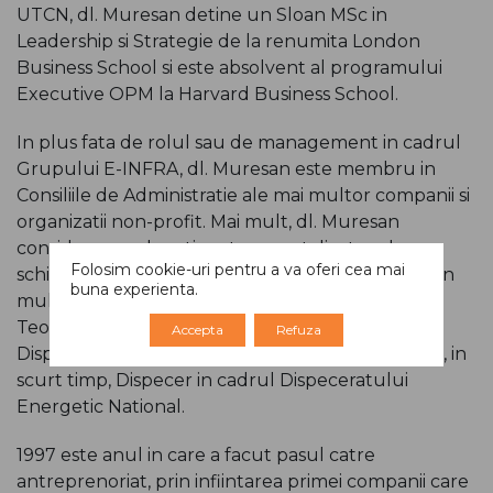
UTCN, dl. Muresan detine un Sloan MSc in
Leadership si Strategie de la renumita London
Business School si este absolvent al programului
Executive OPM la Harvard Business School.
In plus fata de rolul sau de management in cadrul
Grupului E-INFRA, dl. Muresan este membru in
Consiliile de Administratie ale mai multor companii si
organizatii non-profit. Mai mult, dl. Muresan
considera ca educatia este un catalizator al
Folosim cookie-uri pentru a va oferi cea mai
schimbarii care l-a determinat sa se implice activ in
buna experienta.
multe initiative educationale.
Teofil Muresan si-a inceput cariera ca inginer la
Accepta
Refuza
Dispeceratul Energetic Local din Cluj si a devenit, in
scurt timp, Dispecer in cadrul Dispeceratului
Energetic National.
1997 este anul in care a facut pasul catre
antreprenoriat, prin infiintarea primei companii care