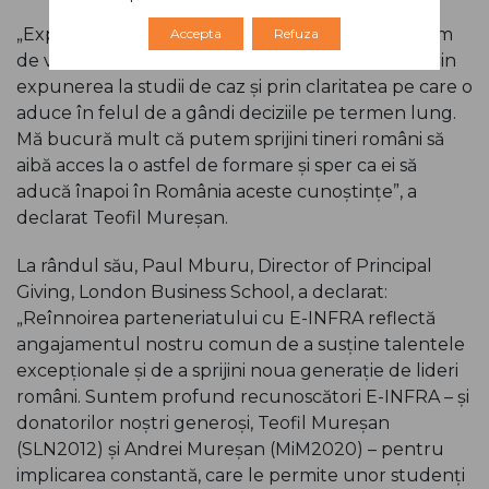
„Experiența academică internațională este extrem
Accepta
Refuza
de valoroasă prin rigoarea pe care o formează, prin
expunerea la studii de caz și prin claritatea pe care o
aduce în felul de a gândi deciziile pe termen lung.
Mă bucură mult că putem sprijini tineri români să
aibă acces la o astfel de formare și sper ca ei să
aducă înapoi în România aceste cunoștințe”, a
declarat Teofil Mureșan.
La rândul său, Paul Mburu, Director of Principal
Giving, London Business School, a declarat:
„Reînnoirea parteneriatului cu E-INFRA reflectă
angajamentul nostru comun de a susține talentele
excepționale și de a sprijini noua generație de lideri
români. Suntem profund recunoscători E-INFRA – și
donatorilor noștri generoși, Teofil Mureșan
(SLN2012) și Andrei Mureșan (MiM2020) – pentru
implicarea constantă, care le permite unor studenți