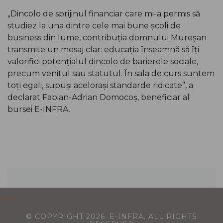
„Dincolo de sprijinul financiar care mi-a permis să
studiez la una dintre cele mai bune școli de
business din lume, contribuția domnului Mureșan
transmite un mesaj clar: educația înseamnă să îți
valorifici potențialul dincolo de barierele sociale,
precum venitul sau statutul. În sala de curs suntem
toți egali, supuși acelorași standarde ridicate”, a
declarat Fabian-Adrian Domocoș, beneficiar al
bursei E-INFRA.
© COPYRIGHT
2026
. E-INFRA. ALL RIGHTS