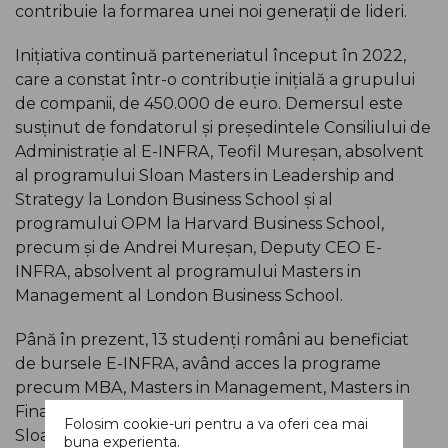
contribuie la formarea unei noi generații de lideri.
Inițiativa continuă parteneriatul început în 2022,
care a constat într-o contribuție inițială a grupului
de companii, de 450.000 de euro. Demersul este
susținut de fondatorul și președintele Consiliului de
Administrație al E-INFRA, Teofil Mureșan, absolvent
al programului Sloan Masters in Leadership and
Strategy la London Business School și al
programului OPM la Harvard Business School,
precum și de Andrei Mureșan, Deputy CEO E-
INFRA, absolvent al programului Masters in
Management al London Business School.
Până în prezent, 13 studenți români au beneficiat
de bursele E-INFRA, având acces la programe
precum MBA, Masters in Management, Masters in
Finance, Masters in Analytics and Management și
Folosim cookie-uri pentru a va oferi cea mai
Sloan Masters in Leadership and Strategy.
buna experienta.